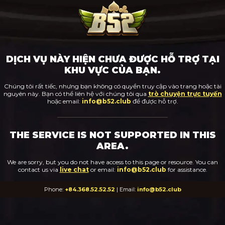
DỊCH VỤ NÀY HIỆN CHƯA ĐƯỢC HỖ TRỢ TẠI
KHU VỰC CỦA BẠN.
Chúng tôi rất tiếc, nhưng bạn không có quyền truy cập vào trang hoặc tài
nguyên này. Bạn có thể liên hệ với chúng tôi qua
trò chuyện trực tuyến
hoặc email:
info@b52.club
để được hỗ trợ.
THE SERVICE IS NOT SUPPORTED IN THIS
AREA.
We are sorry, but you do not have access to this page or resource. You can
contact us via
live chat
or email:
info@b52.club
for assistance.
Phone:
+84.368.52.52.52
| Email:
info@b52.club