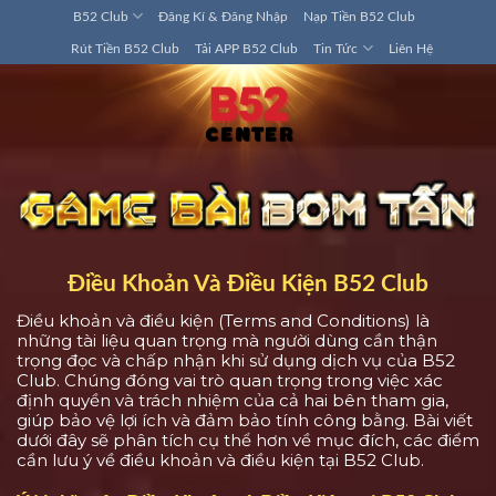
Bỏ
B52 Club
Đăng Kí & Đăng Nhập
Nạp Tiền B52 Club
qua
Rút Tiền B52 Club
Tải APP B52 Club
Tin Tức
Liên Hệ
nội
dung
Điều Khoản Và Điều Kiện B52 Club
Điều khoản và điều kiện (Terms and Conditions) là
những tài liệu quan trọng mà người dùng cần thận
trọng đọc và chấp nhận khi sử dụng dịch vụ của B52
Club. Chúng đóng vai trò quan trọng trong việc xác
định quyền và trách nhiệm của cả hai bên tham gia,
giúp bảo vệ lợi ích và đảm bảo tính công bằng. Bài viết
dưới đây sẽ phân tích cụ thể hơn về mục đích, các điểm
cần lưu ý về điều khoản và điều kiện tại B52 Club.