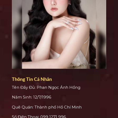
Thông Tin Cá Nhân
Tên Đầy Đủ: Phan Ngọc Ánh Hồng
Năm Sinh: 12/7/1996
Quê Quán: Thành phố Hồ Chí Minh
Số Điện Thoại: 099 1271 996