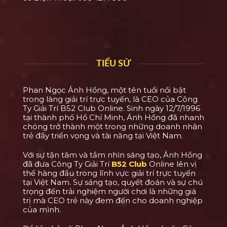
TIỂU SỬ
Phan Ngọc Ánh Hồng, một tên tuổi nổi bật
trong làng giải trí trực tuyến, là CEO của Công
Ty Giải Trí B52 Club Online. Sinh ngày 12/7/1996
tại thành phố Hồ Chí Minh, Ánh Hồng đã nhanh
chóng trở thành một trong những doanh nhân
trẻ đầy triển vọng và tài năng tại Việt Nam.
Với sự tận tâm và tầm nhìn sáng tạo, Ánh Hồng
đã đưa Công Ty Giải Trí
B52 Club
Online lên vị
thế hàng đầu trong lĩnh vực giải trí trực tuyến
tại Việt Nam. Sự sáng tạo, quyết đoán và sự chú
trọng đến trải nghiệm người chơi là những giá
trị mà CEO trẻ này đem đến cho doanh nghiệp
của mình.