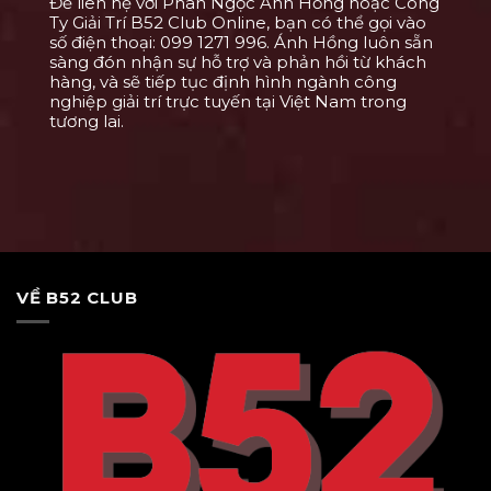
Để liên hệ với Phan Ngọc Ánh Hồng hoặc Công
Ty Giải Trí B52 Club Online, bạn có thể gọi vào
số điện thoại: 099 1271 996. Ánh Hồng luôn sẵn
sàng đón nhận sự hỗ trợ và phản hồi từ khách
hàng, và sẽ tiếp tục định hình ngành công
nghiệp giải trí trực tuyến tại Việt Nam trong
tương lai.
VỀ B52 CLUB