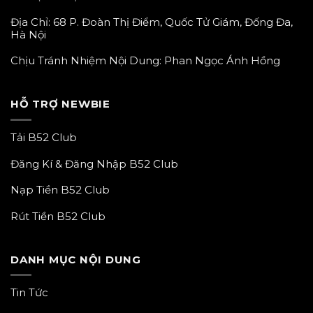
Địa Chỉ: 68 P. Đoàn Thị Điểm, Quốc Tử Giám, Đống Đa,
Hà Nội
Chịu Tránh Nhiệm Nội Dung:
Phan Ngọc Ánh Hồng
HỖ TRỢ NEWBIE
Tải B52 Club
Đăng Kí & Đăng Nhập B52 Club
Nạp Tiền B52 Club
Rút Tiền B52 Club
DANH MỤC NỘI DUNG
Tin Tức