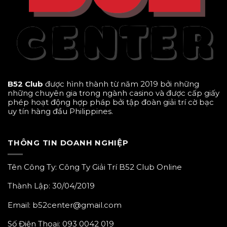
B52 Club
được hình thành từ năm 2019 bởi những
những chuyên gia trong ngành casino và được cấp giấy
phép hoạt động hợp pháp bởi tập đoàn giải trí cờ bạc
uy tín hàng đầu Philippines.
THÔNG TIN DOANH NGHIỆP
Tên Công Ty: Công Ty Giải Trí B52 Club Online
Thành Lập: 30/04/2019
Email:
b52center@gmail.com
Số Điện Thoại:
093 0042 019