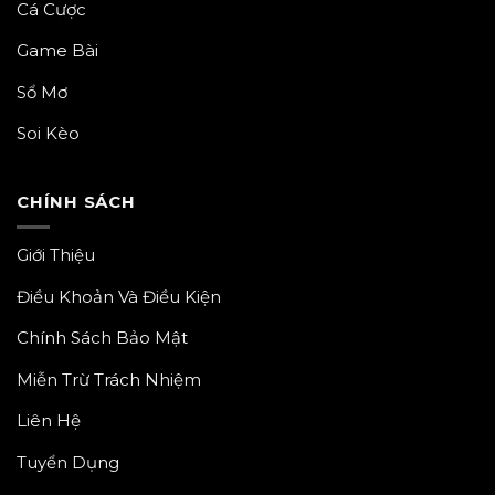
Cá Cược
Game Bài
Sổ Mơ
Soi Kèo
CHÍNH SÁCH
Giới Thiệu
Điều Khoản Và Điều Kiện
Chính Sách Bảo Mật
Miễn Trừ Trách Nhiệm
Liên Hệ
Tuyển Dụng