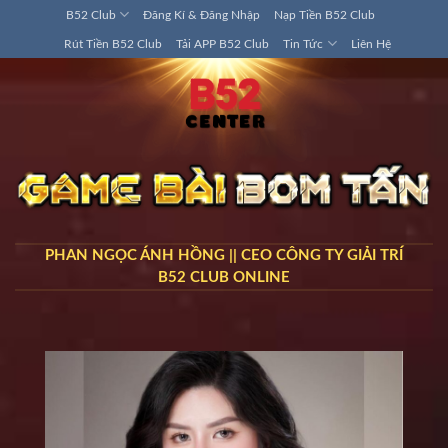
Bỏ
B52 Club
Đăng Kí & Đăng Nhập
Nạp Tiền B52 Club
qua
Rút Tiền B52 Club
Tải APP B52 Club
Tin Tức
Liên Hệ
nội
dung
PHAN NGỌC ÁNH HỒNG || CEO CÔNG TY GIẢI TRÍ
B52 CLUB ONLINE