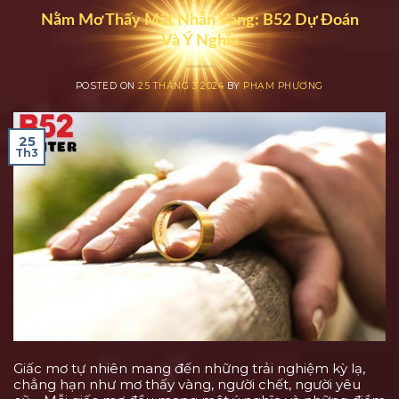
SỔ MƠ
Nằm Mơ Thấy Mất Nhẫn Vàng: B52 Dự Đoán
Và Ý Nghĩa
POSTED ON
25 THÁNG 3 2024
BY
PHẠM PHƯƠNG
25
Th3
Giấc mơ tự nhiên mang đến những trải nghiệm kỳ lạ,
chẳng hạn như mơ thấy vàng, người chết, người yêu