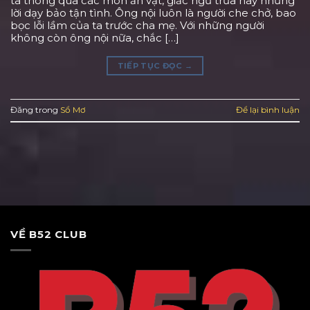
ta thông qua các món ăn vặt, giấc ngủ trưa hay những
lời dạy bảo tận tình. Ông nội luôn là người che chở, bao
bọc lỗi lầm của ta trước cha mẹ. Với những người
không còn ông nội nữa, chắc […]
TIẾP TỤC ĐỌC
→
Đăng trong
Sổ Mơ
Để lại bình luận
VỀ B52 CLUB