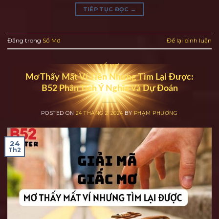
TIẾP TỤC ĐỌC
→
Đăng trong
Sổ Mơ
Để lại bình luận
SỔ MƠ
Mơ Thấy Mất Ví Tiền Nhưng Tìm Lại Được:
B52 Phân Tích Ý Nghĩa Và Dự Đoán
POSTED ON
24 THÁNG 2 2024
BY
PHẠM PHƯƠNG
24
Th2