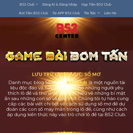
Bỏ
B52 Club
Đăng Kí & Đăng Nhập
Nạp Tiền B52 Club
qua
Rút Tiền B52 Club
Tải APP B52 Club
Tin Tức
Liên Hệ
nội
dung
LƯU TRỮ DANH MỤC:
SỔ MƠ
Danh mục blog Sổ Mơ tại
B52 Club
là một nguồn tài
liệu độc đáo và hữu ích dành cho những người yêu
thích lô đề và thú vị về việc tìm hiểu về những bí mật
ẩn sau những con số và giấc mơ. Chúng tôi tự hào cung
cấp các bài viết chi tiết về cách sử dụng sổ mơ để dự
đoán các con số may mắn trong lô đề, cũng như cách
áp dụng kiến thức này vào trò chơi lô đề tại B52 Club.