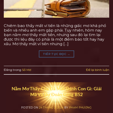
Chiêm bao thấy mất ví tiền là những giấc mơ khá phổ
biến và nhiều anh em gặp phải. Tuy nhiên, hôm nay
bạn nằm mơ thấy mất tiền, nhưng sau đó lại tìm lại
được thì liệu đây có phải là một điềm báo tốt hay hay
xấu. Mơ thấy mất ví tiền nhưng […]
TIẾP TỤC ĐỌC
→
Đăng trong
Sổ Mơ
Để lại bình luận
SỔ MƠ
Nằm Mơ Thấy Cha Đã Mất Đánh Con Gì: Giải
Mã Và Dự Đoán Cùng B52
POSTED ON
24 THÁNG 2 2024
BY
PHẠM PHƯƠNG