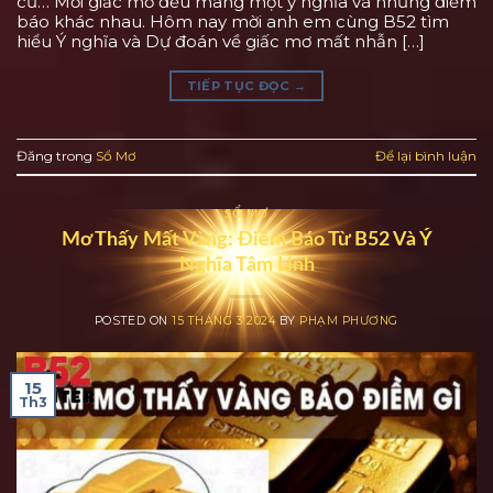
cũ… Mỗi giấc mơ đều mang một ý nghĩa và những điềm
báo khác nhau. Hôm nay mời anh em cùng B52 tìm
hiểu Ý nghĩa và Dự đoán về giấc mơ mất nhẫn […]
TIẾP TỤC ĐỌC
→
Đăng trong
Sổ Mơ
Để lại bình luận
SỔ MƠ
Mơ Thấy Mất Vàng: Điềm Báo Từ B52 Và Ý
Nghĩa Tâm Linh
POSTED ON
15 THÁNG 3 2024
BY
PHẠM PHƯƠNG
15
Th3