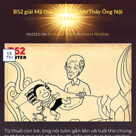
SỔ MƠ
B52 giải Mã Giấc Mơ: Nằm Mơ Thấy Ông Nội
Đã Mất
POSTED ON
13 THÁNG 1 2024
BY
PHẠM PHƯƠNG
13
Th1
Từ thuở còn bé, ông nội luôn gắn liền với tuổi thơ chúng