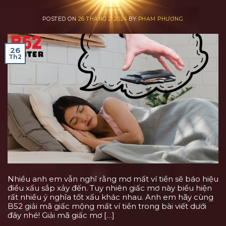
POSTED ON
26 THÁNG 2 2024
BY
PHẠM PHƯƠNG
26
Th2
Nhiều anh em vẫn nghĩ rằng mơ mất ví tiền sẽ báo hiệu
điều xấu sắp xảy đến. Tuy nhiên giấc mơ này biểu hiện
rất nhiều ý nghĩa tốt xấu khác nhau. Anh em hãy cùng
B52 giải mã giấc mộng mất ví tiền trong bài viết dưới
đây nhé! Giải mã giấc mơ […]