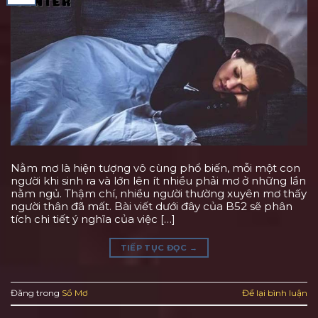
Nằm mơ là hiện tượng vô cùng phổ biến, mỗi một con
người khi sinh ra và lớn lên ít nhiều phải mơ ở những lần
nằm ngủ. Thậm chí, nhiều người thường xuyên mơ thấy
người thân đã mất. Bài viết dưới đây của B52 sẽ phân
tích chi tiết ý nghĩa của việc […]
TIẾP TỤC ĐỌC
→
Đăng trong
Sổ Mơ
Để lại bình luận