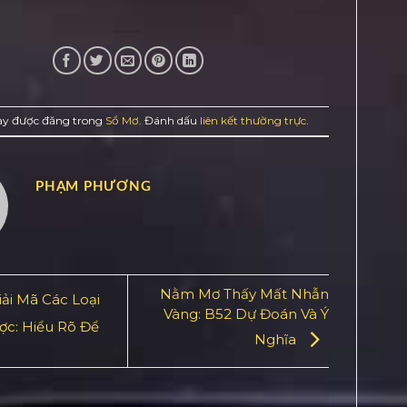
này được đăng trong
Sổ Mơ
. Đánh dấu
liên kết thường trực
.
PHẠM PHƯƠNG
Nằm Mơ Thấy Mất Nhẫn
ải Mã Các Loại
Vàng: B52 Dự Đoán Và Ý
ợc: Hiểu Rõ Để
Nghĩa