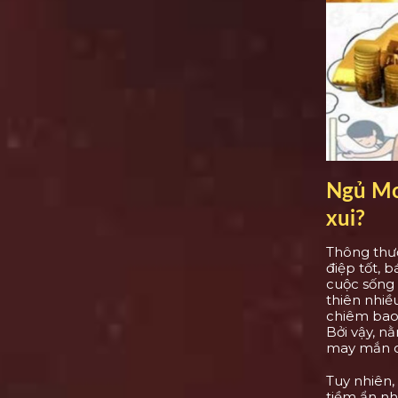
Ngủ Mơ
xui?
Thông thư
điệp tốt, 
cuộc sống
thiên nhiều
chiêm bao 
Bởi vậy, n
may mắn c
Tuy nhiên,
tiềm ẩn nh