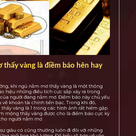
 thấy vàng là điềm báo hên hay
ờng, khi ngủ nằm mơ thấy vàng là một thông
báo hiệu những điều tích cực sắp xảy ra trong
 của người đang nằm mơ. Điềm báo này chủ yếu
 về khoản tài chính tiền bạc. Trong khi đó,
thấy vàng là 1 trong các hình ảnh rất hiếm gặp.
ằm mộng thấy vàng được cho là điềm báo cực kỳ
ho người nằm mơ.
 sự giàu có cũng thường luôn đi đôi với những
ững mối họa khó lường. Để hiểu rõ hơn về vấn