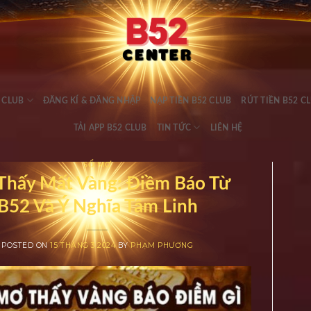
 CLUB
ĐĂNG KÍ & ĐĂNG NHẬP
NẠP TIỀN B52 CLUB
RÚT TIỀN B52 C
TẢI APP B52 CLUB
TIN TỨC
LIÊN HỆ
SỔ MƠ
Thấy Mất Vàng: Điềm Báo Từ
B52 Và Ý Nghĩa Tâm Linh
POSTED ON
15 THÁNG 3 2024
BY
PHẠM PHƯƠNG