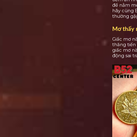
đề nằm mơ 
hãy cùng B
thường gặp
Mơ thấy 
Giấc mơ nà
thăng tiến 
giấc mơ n
động sai tr