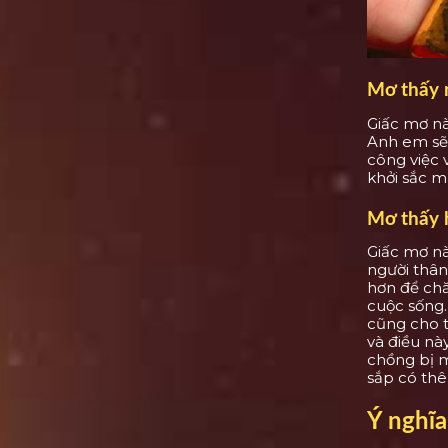
Mơ thấy 
Giấc mơ nà
Anh em sẽ 
công việc 
khởi sắc m
Mơ thấy 
Giấc mơ n
người thân
hơn để chă
cuộc sống.
cũng cho t
và điều nà
chồng bị 
sắp có thê
Ý nghĩa