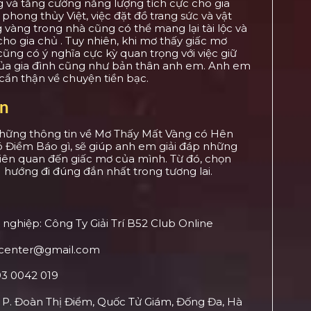
 và tăng cường năng lượng tích cực cho gia
 phong thủy Việt, việc đặt đồ trang sức và vật
vàng trong nhà cũng có thể mang lại tài lộc và
o gia chủ . Tuy nhiên, khi mơ thấy giấc mơ
ũng có ý nghĩa cực kỳ quan trọng với việc giữ
của gia đình cũng như bản thân anh em. Anh em
cẩn thận về chuyện tiền bạc.
ận
những thông tin về Mơ Thấy Mất Vàng có Hên
ó Điềm Báo gì, sẽ giúp anh em giải đáp những
iên quan đến giấc mơ của mình. Từ đó, chọn
 hướng đi đúng đắn nhất trong tương lai.
nghiệp: Công Ty Giải Trí B52 Club Online
center@gmail.com
93 0042 019
8 P. Đoàn Thị Điểm, Quốc Tử Giám, Đống Đa, Hà