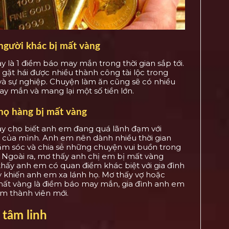
người khác bị mất vàng
y là 1 điềm báo may mắn trong thời gian sắp tới.
gặt hái được nhiều thành công tài lộc trong
và sự nghiệp. Chuyện làm ăn cũng sẽ có nhiều
ay mắn và mang lại một số tiền lớn.
họ hàng bị mất vàng
ày cho biết anh em đang quá lãnh đạm với
 của mình. Anh em nên dành nhiều thời gian
m sóc và chia sẻ những chuyện vui buồn trong
 Ngoài ra, mơ thấy anh chị em bị mất vàng
hấy anh em có quan điểm khác biệt với gia đình
y khiến anh em xa lánh họ. Mơ thấy vợ hoặc
mất vàng là điềm báo may mắn, gia đình anh em
m thành viên mới.
 tâm linh