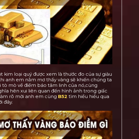
t kim loại quý được xem là thước đo của sự giàu
 khi anh em nằm mơ thấy vàng sẽ khiến chúng ta
 tò mò về điềm báo tâm linh của nó,cùng
hĩa hên xui liên quan đến hình ảnh trong giấc
làm rõ mời anh em cùng
B52
tìm hiểu hiểu qua
ới đây.