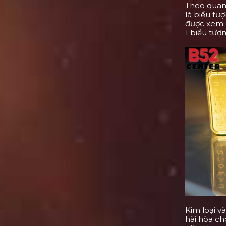
Theo quan
là biểu tư
được xem là
1 biểu tượ
Kim loại v
hài hòa ch