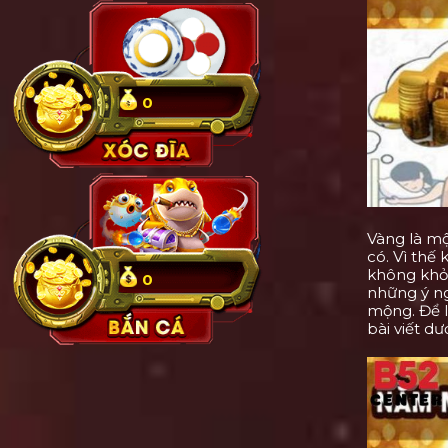
0
Vàng là mộ
có. Vì thế
không khỏi
0
những ý ng
mộng. Để 
bài viết dư