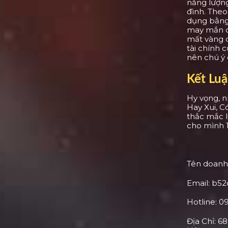
năng lượng
đình. Theo
dụng bằng 
may mắn ch
mất vàng c
tài chính 
nên chú ý 
Kết Lu
Hy vọng, 
Hay Xui, C
thắc mắc l
cho mình 1
Tên doanh 
Email:
b52
Hotline: 0
Địa Chỉ: 6