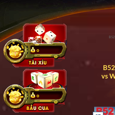
Bỏ
qua
nội
dung
B52
0
B52
vs 
0