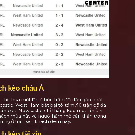
ch kèo châu Á
hỉ thua một lần ở bốn trận đối đầu gần nhất
astle. West Ham bất bại tới tám /10 trận đã đá
ần biết, Newcastle chỉ thắng kèo một lần ở 4
khách mùa này và người hâm mộ cần thận trọng
ọn họ ở trận sân khách đêm nay.
ch kèo tài xỉu