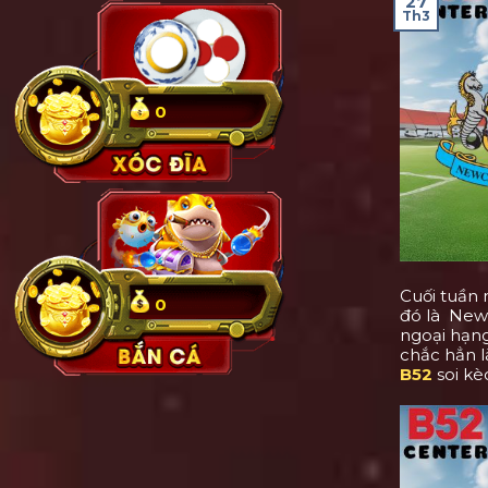
27
Th3
0
Cuối tuần 
0
đó là New
ngoại hạng
chắc hẳn l
B52
soi kè