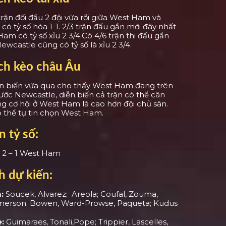
trận đối đầu 2 đội vừa rồi giữa West Ham và
có tỷ số hòa 1-1. 2/3 trận đấu gần mới đây nhất
am có tỷ số xỉu 2 3/4.Có 4/6 trận thi đấu gần
ewcastle cũng có tỷ số là xỉu 2 3/4.
ch kèo châu Âu
n biến vừa qua cho thấy West Ham đang trên
trước Newcastle, diễn biến cả trận có thể cân
 cơ hội ở West Ham là cao hơn đội chủ sân.
 thể tự tin chọn West Ham.
 tỷ số:
 2 – 1 West Ham
h dự kiến:
:
Soucek, Alvarez; Areola; Coufal, Zouma,
merson; Bowen, Ward-Prowse, Paqueta; Kudus
e:
Guimaraes, Tonali,Pope; Trippier, Lascelles,