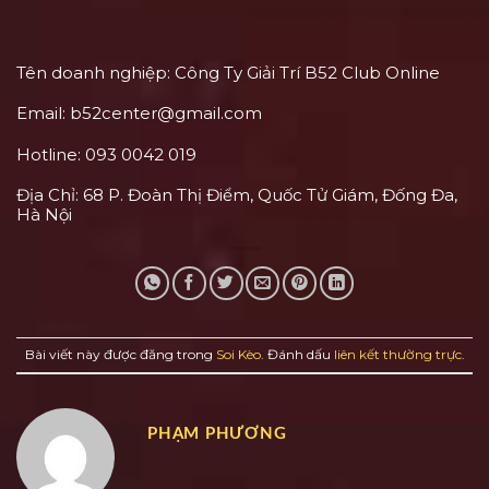
Tên doanh nghiệp: Công Ty Giải Trí B52 Club Online
Email:
b52center@gmail.com
Hotline: 093 0042 019
Địa Chỉ: 68 P. Đoàn Thị Điểm, Quốc Tử Giám, Đống Đa,
Hà Nội
Bài viết này được đăng trong
Soi Kèo
. Đánh dấu
liên kết thường trực
.
PHẠM PHƯƠNG