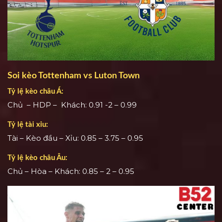
Soi kèo Tottenham vs Luton Town
Tỷ lệ kèo châu Á:
Chủ – HDP – Khách: 0.91 -2 – 0.99
Tỷ lệ tài xỉu:
Tài – Kèo đầu – Xỉu: 0.85 – 3.75 – 0.95
Tỷ lệ kèo châu Âu:
Chủ – Hòa – Khách: 0.85 – 2 – 0.95