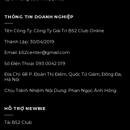
THÔNG TIN DOANH NGHIỆP
Tên Công Ty: Công Ty Giải Trí B52 Club Online
Thành Lập: 30/04/2019
Email:
b52center@gmail.com
Số Điện Thoại:
093 0042 019
Địa Chỉ: 68 P. Đoàn Thị Điểm, Quốc Tử Giám, Đống Đa,
Hà Nội
Chịu Tránh Nhiệm Nội Dung:
Phan Ngọc Ánh Hồng
HỖ TRỢ NEWBIE
Tải B52 Club