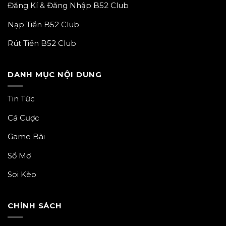
Đăng Kí & Đăng Nhập B52 Club
Nạp Tiền B52 Club
Rút Tiền B52 Club
DANH MỤC NỘI DUNG
Tin Tức
Cá Cược
Game Bài
Sổ Mơ
Soi Kèo
CHÍNH SÁCH