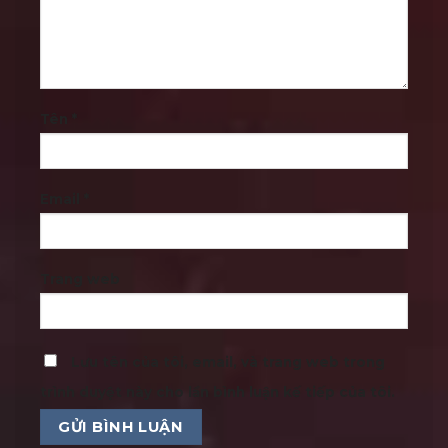
Tên
*
Email
*
Trang web
Lưu tên của tôi, email, và trang web trong
trình duyệt này cho lần bình luận kế tiếp của tôi.