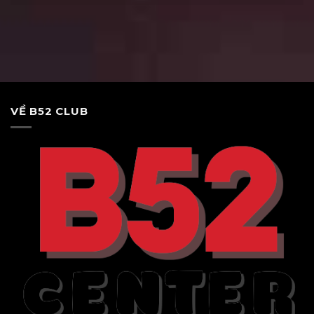
VỀ B52 CLUB