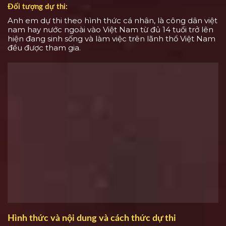
Đối tượng dự thi:
Anh em dự thi theo hình thức cá nhân, là công dân việt
nam hay nước ngoài vào Việt Nam từ đủ 14 tuổi trở lên
hiện đang sinh sống và làm việc trên lãnh thổ Việt Nam
đều được tham gia.
Hình thức và nội dung và cách thức dự thi