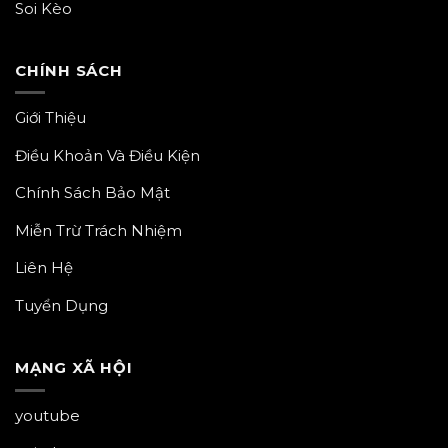
Soi Kèo
CHÍNH SÁCH
Giới Thiệu
Điều Khoản Và Điều Kiện
Chính Sách Bảo Mật
Miễn Trừ Trách Nhiệm
Liên Hệ
Tuyển Dụng
MẠNG XÃ HỘI
youtube