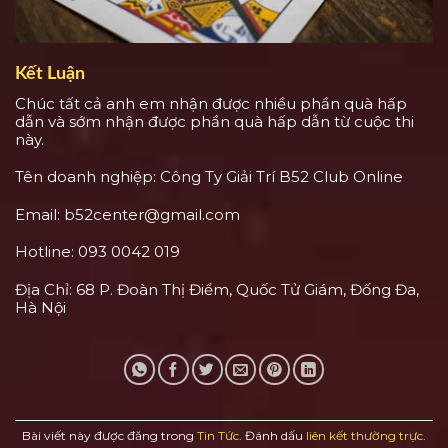
Kết Luận
Chúc tất cả anh em nhận được nhiều phần quà hấp
dẫn và sớm nhận được phần quà hấp dẫn từ cuộc thi
này.
Tên doanh nghiệp: Công Ty Giải Trí B52 Club Online
Email:
b52center@gmail.com
Hotline: 093 0042 019
Địa Chỉ: 68 P. Đoàn Thị Điểm, Quốc Tử Giám, Đống Đa,
Hà Nội
Bài viết này được đăng trong
Tin Tức
. Đánh dấu
liên kết thường trực
.