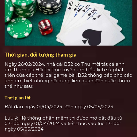
Thời gian, đối tượng tham gia
Ngày 26/02/2024, nhà cái B52 có Thư mời tất cả anh
em tham gia Hội thi trực tuyến tìm hiểu lịch sử phát
triển của các thể loại game bài, B52 thông báo cho các
anh em biết những nội dung liên quan đến cuộc thi cụ
thể như sau:
Thời gian thi:
Bắt đầu ngày 01/04/2024. đến ngày 05/05/2024.
Lưu ý: Hệ thống phần mềm thi được mở bắt đầu từ
07h00’ ngày 01/04/2024 và kết thúc vào lúc 17h00’
ngày 05/05/2024.